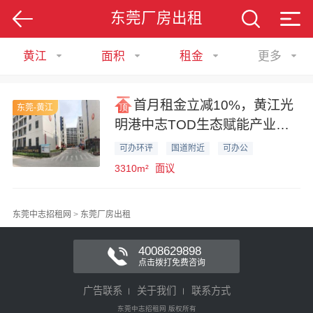
东莞厂房出租
黄江
面积
租金
更多
首月租金立减10%，黄江光
东莞-黄江
明港中志TOD生态赋能产业园
3310平米厂房业主直租
可办环评
国道附近
可办公
3310m²
面议
东莞中志招租网
>
东莞厂房出租
4008629898
点击拨打免费咨询
广告联系
关于我们
联系方式
东莞中志招租网 版权所有