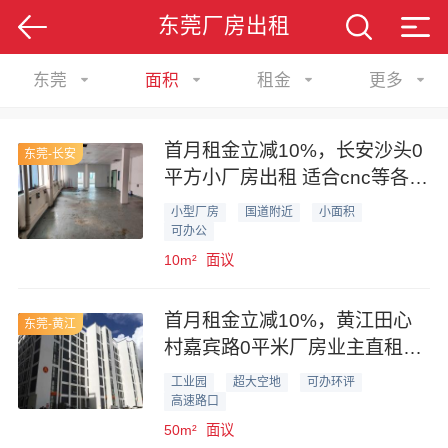
东莞厂房出租
东莞
面积
租金
更多
首月租金立减10%，长安沙头0
东莞-长安
平方小厂房出租 适合cnc等各种
轻加工
小型厂房
国道附近
小面积
可办公
10m²
面议
首月租金立减10%，黄江田心
东莞-黄江
村嘉宾路0平米厂房业主直租，
形象好可办环评
工业园
超大空地
可办环评
高速路口
50m²
面议