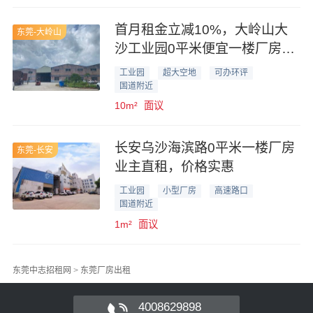
首月租金立减10%，大岭山大
东莞-大岭山
沙工业园0平米便宜一楼厂房业
主直租
工业园
超大空地
可办环评
国道附近
10m²
面议
长安乌沙海滨路0平米一楼厂房
东莞-长安
业主直租，价格实惠
工业园
小型厂房
高速路口
国道附近
1m²
面议
东莞中志招租网
>
东莞厂房出租
4008629898