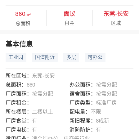
860
面议
东莞-长安
m²
租金
区域
总面积
基本信息
工业园
国道附近
多层
可办公
所在区域：
东莞-长安
总面积：
860
办公面积：
按需分配
厂房面积：
按需分配
宿舍面积：
按需分配
厂房租金：
厂房类型：
标准厂房
所在楼层：
二楼以上
配电量：
不限
厂房食堂：
有
新旧程度：
8成新
厂房电梯：
有
消防防护：
有
适用行业：
适合纯办公、电商等行业。