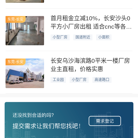
首月租金立减10%，长安沙头0
东莞-长安
平方小厂房出租 适合cnc等各种
轻加工
小型厂房
国道附近
小面积
长安乌沙海滨路0平米一楼厂房
东莞-长安
业主直租，价格实惠
工业园
小型厂房
高速路口