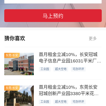
马上预约
猜你喜欢
更多
首月租金立减10%，长安冠城
东莞-长安
电子信息产业园16031平米厂房
仓库业主直租
工业园
超大空地
可办环评
首月租金立减10%，东莞长安
东莞-长安
冠城创新产业园3380平米花园
式厂房业主直租
工业园
超大空地
可办环评